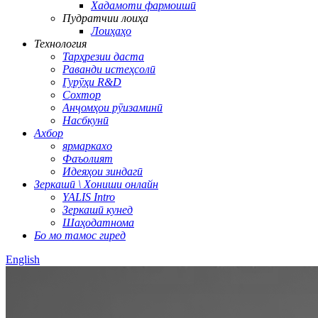
Хадамоти фармоишӣ
Пудратчии лоиҳа
Лоиҳаҳо
Технология
Тарҳрезии даста
Раванди истеҳсолӣ
Гурӯҳи R&D
Сохтор
Анҷомҳои рӯизаминӣ
Насбкунӣ
Ахбор
ярмаркахо
Фаъолият
Идеяҳои зиндагӣ
Зеркашӣ \ Хониши онлайн
YALIS Intro
Зеркашӣ кунед
Шаҳодатнома
Бо мо тамос гиред
English