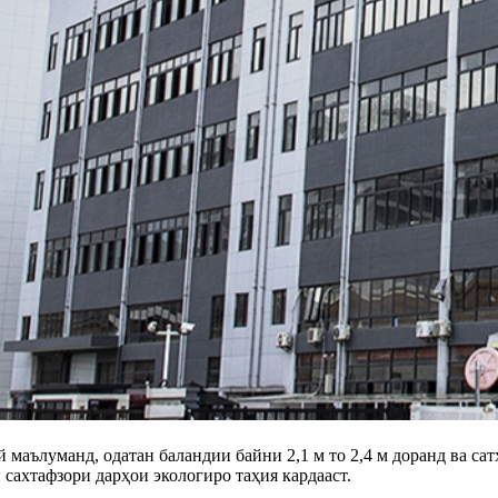
маълуманд, одатан баландии байни 2,1 м то 2,4 м доранд ва сат
 сахтафзори дарҳои экологиро таҳия кардааст.