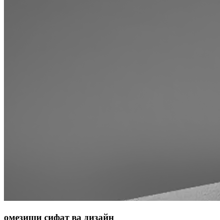
омезиши сифат ва дизайн