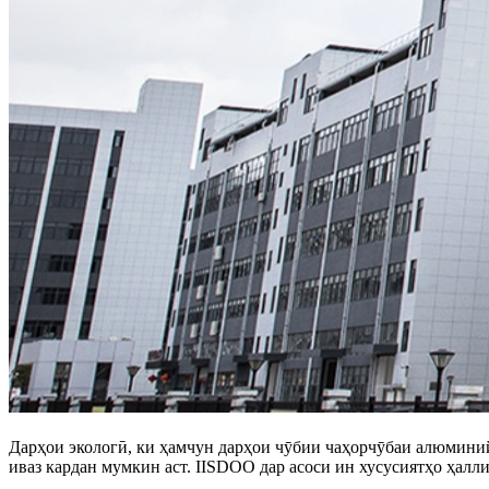
Дарҳои экологӣ, ки ҳамчун дарҳои чӯбии чаҳорчӯбаи алюминий 
иваз кардан мумкин аст. IISDOO дар асоси ин хусусиятҳо ҳалли