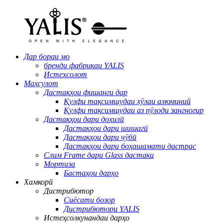
Дар бораи мо
бренди фабрикаи YALIS
Истехсолот
Маҳсулот
Дастакҳои фишанги дар
Қулфи тақсимшудаи хӯлаи алюминий
Қулфи тақсимшудаи аз пӯлоди зангногир
Дастакҳои дари дохилӣ
Дастакҳои дари шишагӣ
Дастакҳои дари чӯбӣ
Дастакҳои дари боҳашамати дастрас
Слим Frame дари Glass дастаки
Мортиза
Бастаҳои дарҳо
Хамкорй
Дистрибютор
Сиёсати бозор
Дистрибютори YALIS
Истеҳсолкунандаи дарҳо