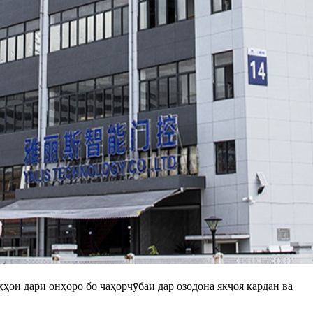
ҳҳои дари онҳоро бо чаҳорчӯбаи дар озодона якҷоя кардан ва