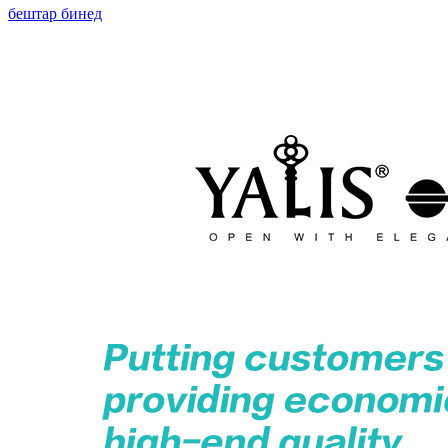
бештар бинед