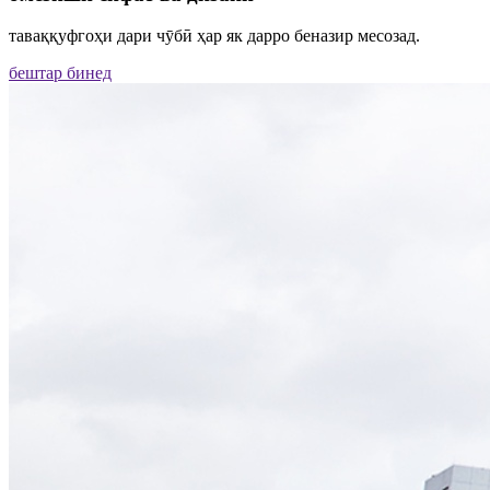
таваққуфгоҳи дари чӯбӣ ҳар як дарро беназир месозад.
бештар бинед